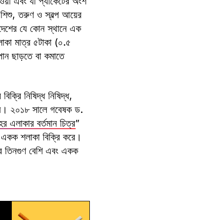
হওয়া এবং যা প্যাকেটের অংশ
িশু, তরুণ ও স্বল্প আয়ের
াদেশের যে কোন স্থানে এক
কা মাত্র ৫টাকা (০.৫
ান ছাড়তে বা কমাতে
িক্রি নিষিদ্ধ নিষিদ্ধ,
 হয়। ২০১৮ সালে গবেষক ড.
শহর এলাকার বর্তমান চিত্র
”
া একক শলাকা বিক্রি করে।
রি তিনগুণ বেশি এবং একক