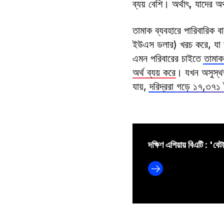
ব্যয় বেশি। অর্থাৎ, যাদের অ
তামাক ব্যবহারে পারিবারিক 
ইউএস ডলার) খরচ করে, যা স
এমন পরিবারের চাইতে
তামাক
অর্থ ব্যয় করে
। যখন অসুস্থত
যায়,
দরিদ্ররা গড়ে ১৭,৩৭১
দক্ষিণ এশিয়ায় বিএটি : 'বে