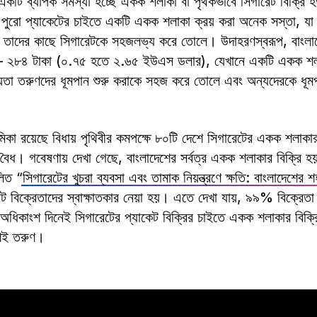
 একটি ব্যাপক সমস্যা হচ্ছে একক শলাকা বা পৃথকভাবে সিগারেট বিক্রি 
 পুরো প্যাকেটের চাইতে একটি একক শলাকা ক্রয় করা অনেক সস্তা, যা শ
শীল তাদের কাছে সিগারেটকে সহজলভ্য করে তোলে। উদাহরণস্বরূপ, বাংল
০ – ২৮৪ টাকা (০.৭৫ হতে ২.৬৫ ইউএস ডলার), যেখানে একটি একক শলা
 তরুণদের ধূমপান শুরু করাকে সহজ করে তোলে এবং অন্যদেরকে ধূমপ
িকা রয়েছে বিধায় পৃথিবীর কমপক্ষে ৮০টি দেশে সিগারেটের একক শলাকার ব
বৈধ। গবেষণায় দেখা গেছে, বাংলাদেশের সর্বত্র একক শলাকার বিক্রি
িত “
সিগারেটের খুচরা ব্যবসা এবং তামাক নিয়ন্ত্রণে ক্ষতি: বাংলাদেশের 
েট বিক্রেতাদের স্বাক্ষাতকার নেয়া হয়। এতে দেখা যায়, ৯৯% বিক্রেত
অধিকাংশ দিনেই সিগারেটের প্যাকেট বিক্রির চাইতে একক শলাকার বিক্
শই তরুণ।