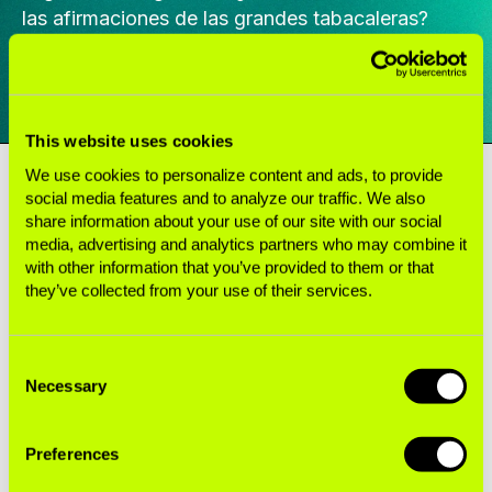
las afirmaciones de las grandes tabacaleras?
DESCARGAR RESUMEN
This website uses cookies
We use cookies to personalize content and ads, to provide
social media features and to analyze our traffic. We also
La industria tabacalera comercializa los
share information about your use of our site with our social
productos de tabaco calentado (HTP) como
media, advertising and analytics partners who may combine it
productos de “riesgo reducido” en comparación
with other information that you’ve provided to them or that
con los cigarrillos. Los productos como IQOS y
they’ve collected from your use of their services.
Glo pretenden estar destinados a fumadores
adultos que buscan una alternativa más segura al
Consent
tabaquismo o que intentan dejar de fumar por
Necessary
Selection
completo. Las pruebas no indican lo mismo.
Algunas investigaciones independientes han
Preferences
demostrado que tanto el humo de los cigarrillos