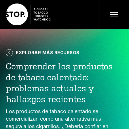
EXPLORAR MÁS RECURSOS
Visite el sitio completo
ES
Comprender los productos
de tabaco calentado:
problemas actuales y
hallazgos recientes
Los productos de tabaco calentado se
comercializan como una alternativa más
segura a los cigarrillos. ¿Debería confiar en