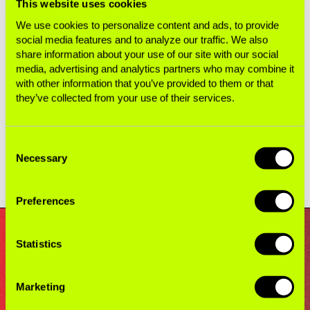
This website uses cookies
kalangan anak muda Amerika. Upaya pemasaran
mereka, baik melalui F1 maupun melalui ajang
We use cookies to personalize content and ads, to provide
social media features and to analyze our traffic. We also
lain, tampaknya berhasil: Centers for Disease
share information about your use of our site with our social
Control and Prevention AS
baru-baru ini
media, advertising and analytics partners who may combine it
melaporkan
bahwa hampir 14% pelajar sekolah
with other information that you’ve provided to them or that
menengah dan atas yang mengkonsumsi rokok
they’ve collected from your use of their services.
elektronik memilih merek Vuse dan lebih dari 1 di
antara 10 konsumen kantung nikotin memilih
Consent
merek Velo.
Necessary
Selection
Preferences
Statistics
Marketing
Ini merupakan jalur cepat