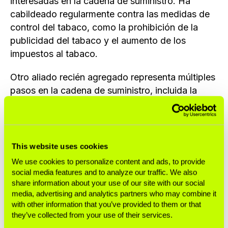
interesadas en la cadena de suministro. Ha
cabildeado regularmente contra las medidas de
control del tabaco, como la prohibición de la
publicidad del tabaco y el aumento de los
impuestos al tabaco.
Otro aliado recién agregado representa múltiples
pasos en la cadena de suministro, incluida la
fabricación. El
Instituto del Tabaco de la India
(un grupo de fachada establecido por el principal
fabricante de cigarrillos de la India, ITC, y filiales
de compañías tabacaleras transnacionales) ha
This website uses cookies
cabildeado contra las medidas de control del
We use cookies to personalize content and ads, to provide
tabaco, como las advertencias sanitarias en los
social media features and to analyze our traffic. We also
envases y los impuestos al tabaco.
share information about your use of our site with our social
media, advertising and analytics partners who may combine it
with other information that you’ve provided to them or that
Los minoristas están representados por terceros
they’ve collected from your use of their services.
recientemente agregados, como la
Scottish