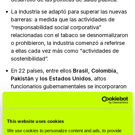
La industria se adaptó para superar las nuevas
barreras: a medida que las actividades de
“responsabilidad social corporativa”
relacionadas con el tabaco se desnormalizaron
o prohibieron, la industria comenzó a referirse
a ellas cada vez más como “actividades de
sostenibilidad”.
En 22 países, entre ellos
Brasil, Colombia,
Pakistán
y
los Estados Unidos
, altos
funcionarios gubernamentales se incorporaron
a empresas tabacaleras, mientras que en
países como
Ecuador
,
Ghana, Jamaica
y
Nueva Zelanda,
ejecutivos de la industria
ocuparon altos cargos en el Gobierno. En otros
This website uses cookies
cinco países,
Bangladesh
,
RDC, Jordania, Sri
We use cookies to personalize content and ads, to provide
Lanka
y
Túnez
, funcionarios públicos