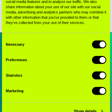
social media features and to analyze our traffic. We also
ocuparon simultáneamente cargos en la
share information about your use of our site with our social
industria.
media, advertising and analytics partners who may combine it
with other information that you’ve provided to them or that
they’ve collected from your use of their services.
Consent
Necessary
Selection
Preferences
La industria se está volviendo
cada vez más audaz y
Statistics
descarada a la hora de
interferir en las políticas
Marketing
públicas.
Show details