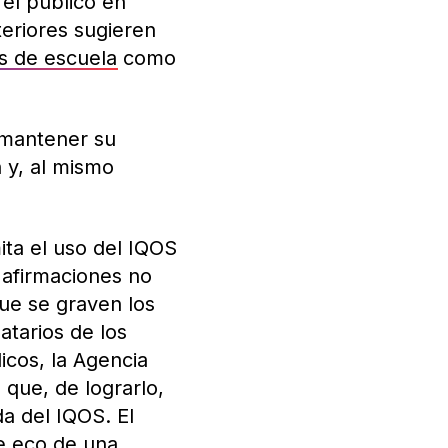
el público en
teriores sugieren
es de escuela
como
 mantener su
 y, al mismo
ta el uso del IQOS
 afirmaciones no
ue se graven los
atarios de los
icos, la Agencia
que, de lograrlo,
a del IQOS. El
e eco de una