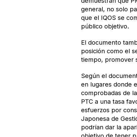
demuestran que PMI
general, no solo pa
que el IQOS se com
público objetivo.
El documento tamb
posición como el s
tiempo, promover s
Según el document
en lugares donde e
comprobadas de la 
PTC a una tasa favo
esfuerzos por conse
Japonesa de Gestió
podrían dar la apar
objetivo de tener 