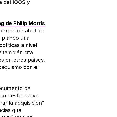
a del IQOS y
g de Philip Morris
ercial de abril de
J planeó una
olíticas a nivel
P también cita
s en otros países,
baquismo con el
documento de
 con este nuevo
ar la adquisición”
ncias que