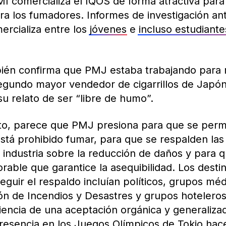
 comercializa el IQOS de forma atractiva para 
ra los fumadores. Informes de investigación an
ercializa entre los
jóvenes
e
incluso estudiant
ién confirma que PMJ estaba trabajando para
egundo mayor vendedor de cigarrillos de Japón
u relato de ser “libre de humo”.
o, parece que PMJ presiona para que se permi
stá prohibido fumar, para que se respalden las
industria sobre la reducción de daños y para q
rable que garantice la asequibilidad. Los destin
guir el respaldo incluían políticos, grupos méd
n de Incendios y Desastres y grupos hoteleros 
iencia de una aceptación orgánica y generalizad
presencia en los Juegos Olímpicos de Tokio hac