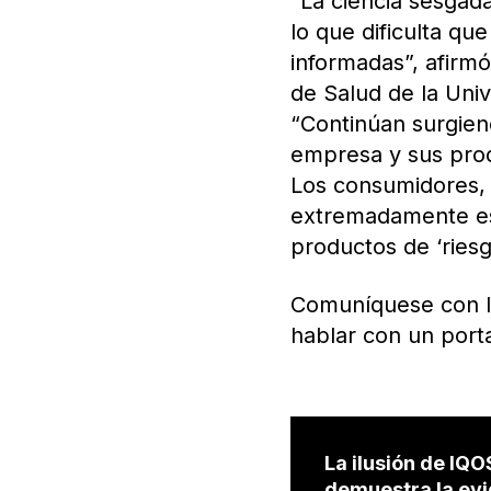
“La ciencia sesgada
lo que dificulta qu
informadas”, afirm
de Salud de la Univ
“Continúan surgien
empresa y sus prod
Los consumidores, c
extremadamente esc
productos de ‘riesg
Comuníquese con 
hablar con un port
La ilusión de IQO
demuestra la ev