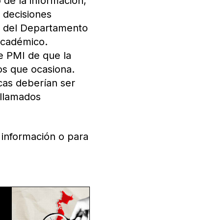
 de la información,
n decisiones
da del Departamento
 académico.
e PMI de que la
os que ocasiona.
icas deberían ser
 llamados
información o para