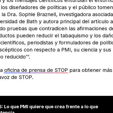
 y los mensajes científicos enturbian el entorno
e los diseñadores de políticas y el público tome
ó la Dra. Sophie Braznell, investigadora asocia
ersidad de Bath y autora principal del artículo
do pruebas que contradicen las afirmaciones d
uctos pueden reducir el tabaquismo y los dañ
ientíficos, periodistas y formuladores de polít
épticos con respecto a PMI, su ciencia y sus
o reducido’”.
la
oficina de prensa de STOP
para obtener más 
avoz de STOP.
S: Lo que PMI quiere que crea frente a lo que
idencia