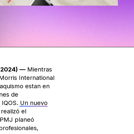
e 2024) —
Mientras
Morris International
abaquismo estan en
ones de
) IQOS.
Un nuevo
ealizó el
e PMJ planeó
profesionales,