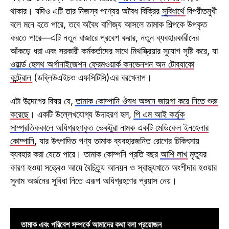
থাকার। যদিও এটি তার নিজস্ব পণ্যের অবৈধ বিক্রির
সুবিধার্থে
বিপরীতমুখী
বলে মনে হতে পারে, তবে অবৈধ বাণিজ্য আসলে তামাক শিল্পকে উপকৃত
করতে পারে—এটি নতুন বাজারে প্রবেশ করার, নতুন ব্যবহারকারীদের
আঁকড়ে ধরা এবং সরকারী কর্মকর্তাদের সাথে মিথস্ক্রিয়ার সুযোগ সৃষ্টি করে, যা
ওয়ার্ল্ড হেলথ অর্গানাইজেশন ফ্রেমওয়ার্ক কনভেনশন অন টোব্যাকো
কন্ট্রোল
(ডব্লিউএইচও এফসিটিসি)এর বরখেলাপ।
এটা উব্দেগের বিষয় যে,
তামাক কোম্পানি ঔষধ অঙ্গনে জায়গা করে নিতে শুরু
করেছে
। একটি উল্লেখযোগ্য উদাহরণ হল,
পি এম আই কর্তৃক
সাম্প্রতিককালে অধিগ্রহণকৃত ভেকটুরা নামক একটি মেডিকেল ইনহেলার
কোম্পানি
, যার উৎপাদিত পণ্য তামাক ব্যবহারজনিত রোগের চিকিৎসায়
ব্যবহার করা যেতে পারে। তামাক কোম্পনি প্রতি বছর
আশি লাখ
মৃত্যুর
কারণ হওয়া সত্ত্বেও আয়ে বৈচিত্র্য আনয়ন ও স্বাস্থ্যখাতে অংশীদার হওয়ার
সুনাম অর্জনের সুবিধা নিতে এরূপ অধিগ্রহণের প্রয়াস নেয়।
তামাক এবং পরিবেশ সম্পর্কে আমাদের কথা বলা প্রয়োজন