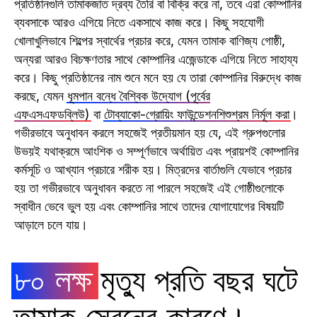
প্রতিষ্ঠানগুলি তামাকজাত দ্রব্য তৈরি বা বিক্রি করে না, তবে এরা কোম্পানির
ব্যবসাকে আরও এগিয়ে নিতে একসাথে কাজ করে। কিছু সহযোগী
খোলাখুলিভাবে শিল্পের স্বার্থের প্রচার করে, যেমন তামাক বাণিজ্য গোষ্ঠী,
অন্যরা আরও বিচক্ষণতার সাথে কোম্পানির এজেন্ডাকে এগিয়ে নিতে সাহায্য
করে। কিছু প্রতিষ্ঠানের নাম শুনে মনে হয় যে তারা কোম্পানির বিরুদ্ধে কাজ
করছে, যেমন
ধূমপান বন্ধে বৈশ্বিক উদ্যোগ (পূর্বের
এফএসএফডব্লিউ)
বা
টোব্যাকো-গ্রোয়িং ফাউন্ডেশনশিশুশ্রম নির্মূল করা
।
গভীরভাবে অনুধাবন করলে সহজেই প্রতীয়মান হয় যে, এই গ্রুপগুলোর
উভয়ই যথাক্রমে আংশিক ও সম্পূর্ণভাবে অর্থায়িত এবং প্রায়শই কোম্পানির
কর্মসূচি ও আখ্যান প্রচারে শরীক হয়। মিত্রদের বার্তাগুলি যেভাবে প্রচার
হয় তা গভীরভাবে অনুধাবন করতে না পারলে সহজেই এই গোষ্ঠীগুলোকে
স্বাধীন ভেবে ভুল হয় এবং কোম্পানির সাথে তাদের যোগাযোগের বিষয়টি
আড়ালে চলে যায়।
৮০ লক্ষ
মৃত্যু প্রতি বছর ঘটে