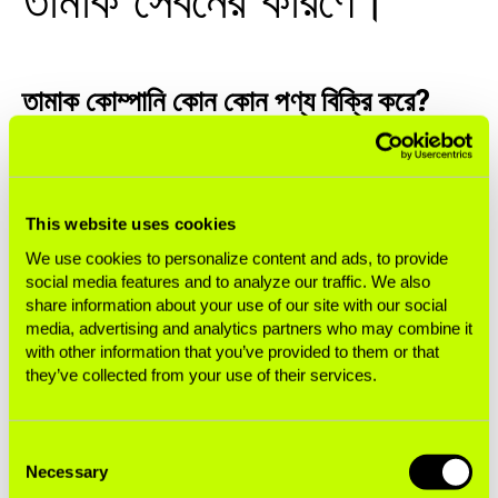
তামাক সেবনের কারণে।
তামাক কোম্পানি কোন কোন পণ্য বিক্রি করে?
তামাক কোম্পানি সিগারেট বিক্রির জন্য সর্বাধিক পরিচিত। যদিও বিশ্বের
অনেক জায়গায়
তামাকের ব্যবহার হ্রাস পাচ্ছে
, ২০২৫ সালে পূর্বাভাস রয়েছে
৪.৫ ট্রিলিয়ন সিগারেট
সেবনের। কিছু বড় তামাক কোম্পানি দাবি করে যে
This website uses cookies
তারা সিগারেট থেকে অন্যদিকে যেতে চায়, কিন্তু তাদের
শেয়ারহোল্ডার
We use cookies to personalize content and ads, to provide
মিটিং
এবং
অন্যান্য ব্যবসায়িক কার্যকলাপের বিশ্লেষণ
থেকে বোঝা যায় যে
social media features and to analyze our traffic. We also
সিগারেট এখনও তাদের মূল উপাদান এবং নীতিগত হস্তক্ষেপ না করা হলে
share information about your use of our site with our social
তা তেমনি থাকবে।
media, advertising and analytics partners who may combine it
with other information that you’ve provided to them or that
they’ve collected from your use of their services.
এই শিল্প অন্যান্য আসক্তিযুক্ত তামাকজাত পণ্য থেকেও অর্থ উপার্জন
করে।
বিড়ি
হল ছোট হাতে পাকানো সিগারেট যা অন্যান্য সিগারেটের
তুলনায় বেশি নিকোটিন, টার এবং কার্বন মনোক্সাইড নির্গমন করে। এগুলি
Consent
মূলত ভারতে এমন শ্রমিক কর্মচারী দ্বারা উৎপাদিত হয় যার মধ্যে ২৫%
Necessary
Selection
পর্যন্ত শিশু।
স্নাস
হল আরেকটি আসক্তি সৃষ্টিকারী তামাকজাত দ্রব্য, যা