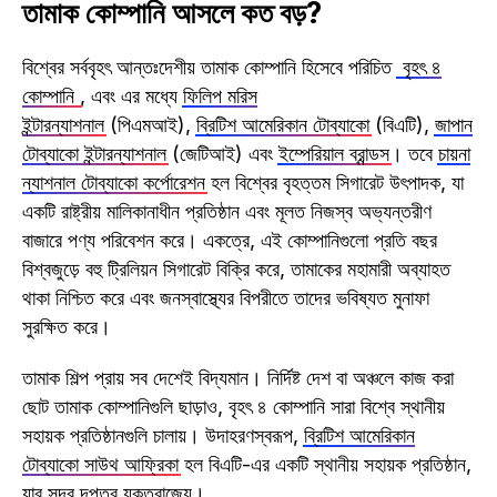
তামাক কোম্পানি আসলে কত বড়?
বিশ্বের সর্ববৃহৎ আন্তঃদেশীয় তামাক কোম্পানি হিসেবে পরিচিত
বৃহৎ ৪
কোম্পানি
, এবং এর মধ্যে
ফিলিপ মরিস
ইন্টারন্যাশনাল
(পিএমআই),
ব্রিটিশ আমেরিকান টোব্যাকো
(বিএটি),
জাপান
টোব্যাকো ইন্টারন্যাশনাল
(জেটিআই) এবং
ইম্পেরিয়াল ব্রান্ডস
। তবে
চায়না
ন্যাশনাল টোব্যাকো কর্পোরেশন
হল বিশ্বের বৃহত্তম সিগারেট উৎপাদক, যা
একটি রাষ্ট্রীয় মালিকানাধীন প্রতিষ্ঠান এবং মূলত নিজস্ব অভ্যন্তরীণ
বাজারে পণ্য পরিবেশন করে। একত্রে, এই কোম্পানিগুলো প্রতি বছর
বিশ্বজুড়ে বহু ট্রিলিয়ন সিগারেট বিক্রি করে, তামাকের মহামারী অব্যাহত
থাকা নিশ্চিত করে এবং জনস্বাস্থ্যের বিপরীতে তাদের ভবিষ্যত মুনাফা
সুরক্ষিত করে।
তামাক শিল্প প্রায় সব দেশেই বিদ্যমান। নির্দিষ্ট দেশ বা অঞ্চলে কাজ করা
ছোট তামাক কোম্পানিগুলি ছাড়াও, বৃহৎ ৪ কোম্পানি সারা বিশ্বে স্থানীয়
সহায়ক প্রতিষ্ঠানগুলি চালায়। উদাহরণস্বরূপ,
ব্রিটিশ আমেরিকান
টোব্যাকো সাউথ আফ্রিকা
হল বিএটি-এর একটি স্থানীয় সহায়ক প্রতিষ্ঠান,
যার সদর দপ্তর যুক্তরাজ্যে।